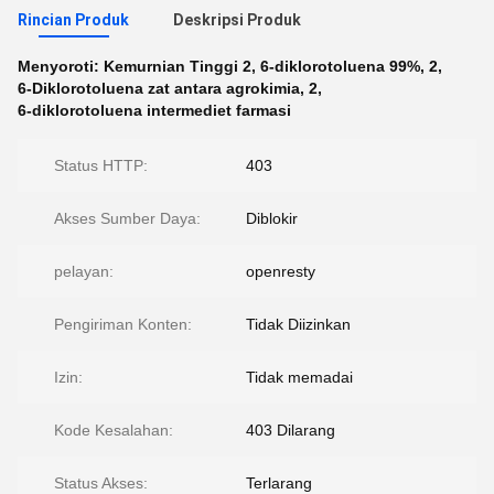
Rincian Produk
Deskripsi Produk
Menyoroti:
Kemurnian Tinggi 2
,
6-diklorotoluena 99%
,
2
,
6-Diklorotoluena zat antara agrokimia
,
2
,
6-diklorotoluena intermediet farmasi
Status HTTP:
403
Akses Sumber Daya:
Diblokir
pelayan:
openresty
Pengiriman Konten:
Tidak Diizinkan
Izin:
Tidak memadai
Kode Kesalahan:
403 Dilarang
Status Akses:
Terlarang