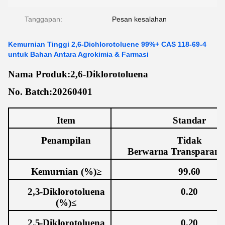
Tanggapan:
Pesan kesalahan
Kemurnian Tinggi 2,6-Dichlorotoluene 99%+ CAS 118-69-4
untuk Bahan Antara Agrokimia & Farmasi
Nama Produk
:
2,6-Diklorotoluena
No. Batch:202
60401
Item
Standar
Penampilan
Tidak
Berwarna
Transparan
Kemurnian (%)≥
99.60
2,3-Diklorotoluena
0.20
(%)≤
2,5-Diklorotoluena
0.20