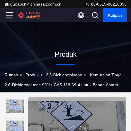
guoabch@chinasalt.com.cn
86-0519-88210855
Kutipan
Produk
Rumah
>
Produk
>
2,6-Dichlorotoluene
>
Kemurnian Tinggi
2,6-Dichlorotoluene 99%+ CAS 118-69-4 untuk Bahan Antara
Agrokimia & Farmasi