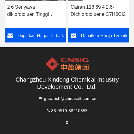
2 6 Senyawa
Cairan 118 69 4 2,6-
diklorotoluen Tinggi
Dichlorotoluene C7H6Cl2
Cocok untuk sintesis
kimia dan produksi
Dapatkan Harga Terbaik
Dapatkan Harga Terbaik
intermediet farmasi
Changzhou Xindong Chemical Industry
Development Co., Ltd.
guoabch@chinasalt.com.cn
86-0519-88210855