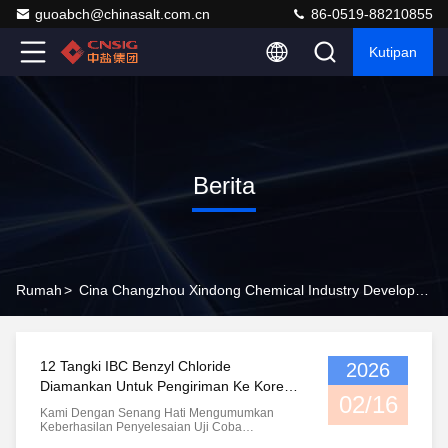
guoabch@chinasalt.com.cn
86-0519-88210855
Kutipan
Berita
Rumah
>
Cina Changzhou Xindong Chemical Industry Development Co., Ltd. Berita Perusahaan
12 Tangki IBC Benzyl Chloride
2026
Diamankan Untuk Pengiriman Ke Korea
02/16
Selatan
Kami Dengan Senang Hati Mengumumkan
Keberhasilan Penyelesaian Uji Coba
Pengepakan Baru Untuk Klien Kami Di Korea