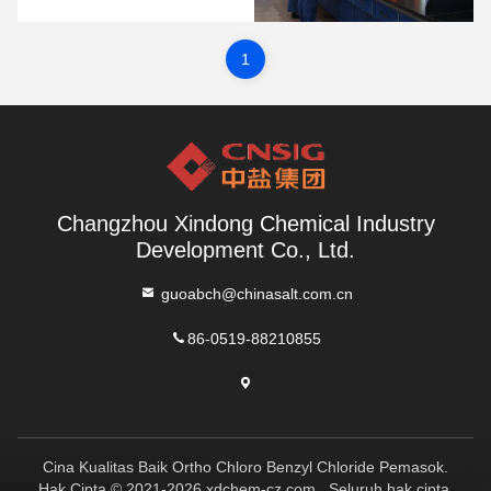
Teknologi Di Perusahaan
Xindong.Sekretaris Partai Dan
Manajer Umum China Salt
Changzhou Dong Liang, Wakil
1
Sekretaris Partai Dan Sekretaris
Komite Disiplin Wan Xiuchun,
Wakil Manajer Umum Tao ...
Changzhou Xindong Chemical Industry
Development Co., Ltd.
guoabch@chinasalt.com.cn
86-0519-88210855
Cina Kualitas Baik Ortho Chloro Benzyl Chloride Pemasok.
Hak Cipta © 2021-2026 xdchem-cz.com . Seluruh hak cipta.