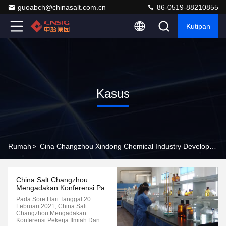
guoabch@chinasalt.com.cn
86-0519-88210855
Kutipan
Kasus
Rumah
>
Cina Changzhou Xindong Chemical Industry Development Co., Ltd. Company Cases
China Salt Changzhou
Mengadakan Konferensi Para
Pekerja Ilmiah Dan Teknologi
Pada Sore Hari Tanggal 20
Februari 2021, China Salt
Changzhou Mengadakan
Konferensi Pekerja Ilmiah Dan