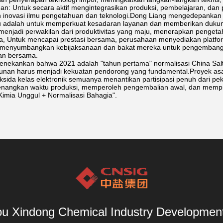
an: Untuk secara aktif mengintegrasikan produksi, pembelajaran, dan pe
 inovasi ilmu pengetahuan dan teknologi.Dong Liang mengedepankan
tu adalah untuk memperkuat kesadaran layanan dan memberikan dukung
menjadi perwakilan dari produktivitas yang maju, menerapkan pengeta
ga, Untuk mencapai prestasi bersama, perusahaan menyediakan platfo
s menyumbangkan kebijaksanaan dan bakat mereka untuk pengemba
an bersama.
nekankan bahwa 2021 adalah "tahun pertama" normalisasi China Salt 
an harus menjadi kekuatan pendorong yang fundamental.Proyek asam p
ksida kelas elektronik semuanya menantikan partisipasi penuh dari pek
nangkan waktu produksi, memperoleh pengembalian awal, dan mempromo
imia Unggul + Normalisasi Bahagia".
u Xindong Chemical Industry Development 