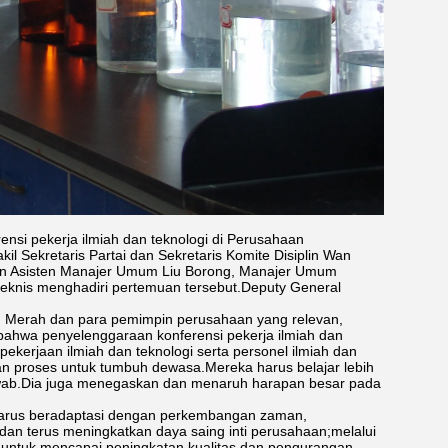
nsi pekerja ilmiah dan teknologi di Perusahaan
 Sekretaris Partai dan Sekretaris Komite Disiplin Wan
dan Asisten Manajer Umum Liu Borong, Manajer Umum
teknis menghadiri pertemuan tersebut.Deputy General
n Merah dan para pemimpin perusahaan yang relevan,
bahwa penyelenggaraan konferensi pekerja ilmiah dan
kerjaan ilmiah dan teknologi serta personel ilmiah dan
n proses untuk tumbuh dewasa.Mereka harus belajar lebih
jawab.Dia juga menegaskan dan menaruh harapan besar pada
harus beradaptasi dengan perkembangan zaman,
n terus meningkatkan daya saing inti perusahaan;melalui
 untuk mencapai peningkatan kualitas dan pengurangan