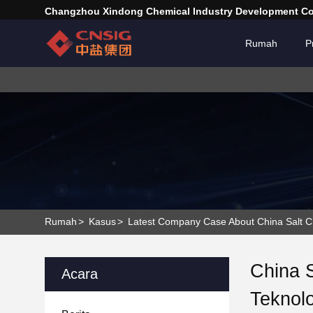
Changzhou Xindong Chemical Industry Development Co.
Rumah
P
Rumah
>
Kasus
>
Latest Company Case About China Salt C
China 
Acara
Teknolo