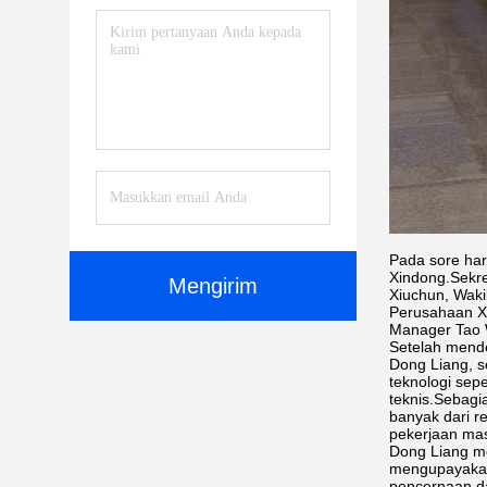
Pada sore har
Xindong.Sekre
Mengirim
Xiuchun, Waki
Perusahaan Xi
Manager Tao 
Setelah mend
Dong Liang, s
teknologi sep
teknis.Sebagi
banyak dari r
pekerjaan mas
Dong Liang m
mengupayakan 
pencernaan da