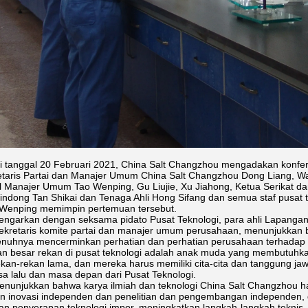
i tanggal 20 Februari 2021, China Salt Changzhou mengadakan konfere
taris Partai dan Manajer Umum China Salt Changzhou Dong Liang, Wakil
l Manajer Umum Tao Wenping, Gu Liujie, Xu Jiahong, Ketua Serikat 
ndong Tan Shikai dan Tenaga Ahli Hong Sifang dan semua staf pusat 
Wenping memimpin pertemuan tersebut.
engarkan dengan seksama pidato Pusat Teknologi, para ahli Lapanga
ekretaris komite partai dan manajer umum perusahaan, menunjukkan 
enuhnya mencerminkan perhatian dan perhatian perusahaan terhadap pe
an besar rekan di pusat teknologi adalah anak muda yang membutuhka
ekan-rekan lama, dan mereka harus memiliki cita-cita dan tanggung 
a lalu dan masa depan dari Pusat Teknologi.
enunjukkan bahwa karya ilmiah dan teknologi China Salt Changzhou 
inovasi independen dan penelitian dan pengembangan independen, da
n penyerapan teknologi impor, meningkatkan langkah-langkah teknis,