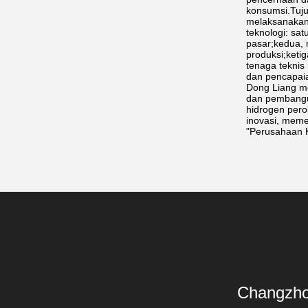
konsumsi.Tuju
melaksanakan
teknologi: sa
pasar;kedua, 
produksi;keti
tenaga tekni
dan pencapai
Dong Liang me
dan pembangun
hidrogen pero
inovasi, meme
"Perusahaan K
Changzho