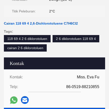
Titik Peleburan:
2°C
Cairan 118 69 4 2,6-Dichlorotoluene C7H6Cl2
Tags:
118 69 4 2 6 diklorotoluen
2 6 diklorotoluen 118 69 4
cairan 2 6 diklorotoluen
Kontak
Kontak:
Miss. Eva Fu
Telp:
86-0519-88210855