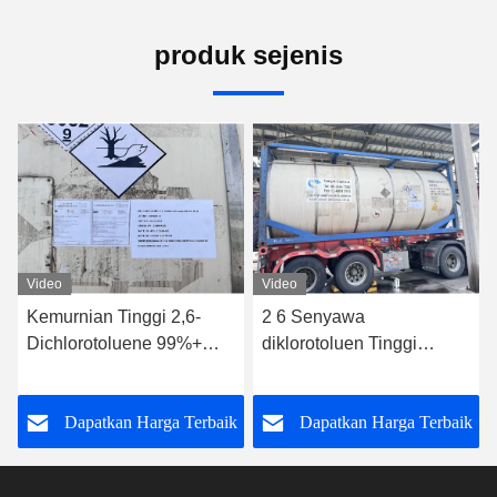
produk sejenis
Video
Video
Kemurnian Tinggi 2,6-
2 6 Senyawa
Dichlorotoluene 99%+
diklorotoluen Tinggi
CAS 118-69-4 untuk
Cocok untuk sintesis
Bahan Antara Agrokimia
kimia dan produksi
Dapatkan Harga Terbaik
Dapatkan Harga Terbaik
& Farmasi
intermediet farmasi