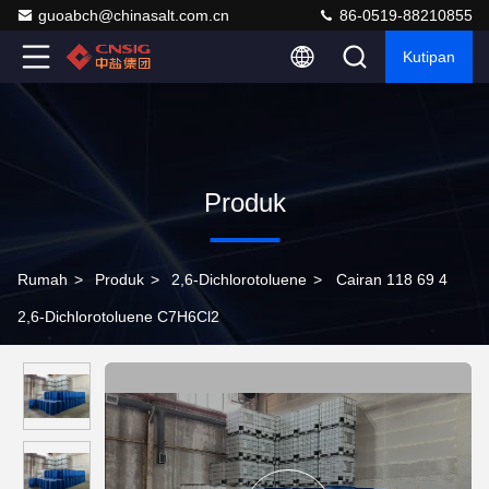
guoabch@chinasalt.com.cn
86-0519-88210855
Kutipan
Produk
Rumah
>
Produk
>
2,6-Dichlorotoluene
>
Cairan 118 69 4
2,6-Dichlorotoluene C7H6Cl2