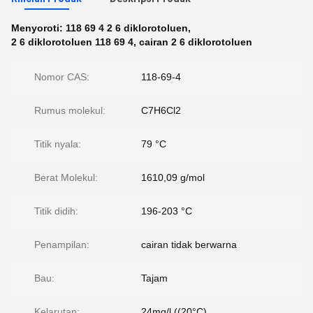
Menyoroti:
118 69 4 2 6 diklorotoluen
,
2 6 diklorotoluen 118 69 4
,
cairan 2 6 diklorotoluen
Nomor CAS:
118-69-4
Rumus molekul:
C7H6Cl2
Titik nyala:
79 °C
Berat Molekul:
1610,09 g/mol
Titik didih:
196-203 °C
Penampilan:
cairan tidak berwarna
Bau:
Tajam
Kelarutan:
24mg/l ((20°C)