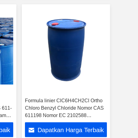
Formula linier ClC6H4CH2Cl Ortho
 611-
Chloro Benzyl Chloride Nomor CAS
tama
611198 Nomor EC 2102588
Senyawa organik klorinasi
baik
Dapatkan Harga Terbaik