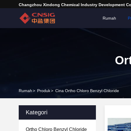
Changzhou Xindong Chemical Industry Development Co.
Rumah
P
Or
Rumah
>
Produk
>
Cina Ortho Chloro Benzyl Chloride
Kategori
Ortho Chloro Benzyl Chloride