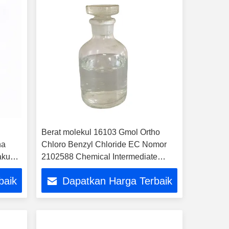
n
Berat molekul 16103 Gmol Ortho
na
Chloro Benzyl Chloride EC Nomor
aku
2102588 Chemical Intermediate
tri
untuk sintesis organik dan industri
baik
Dapatkan Harga Terbaik