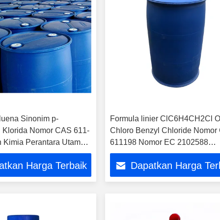
oluena Sinonim p-
Formula linier ClC6H4CH2Cl O
l Klorida Nomor CAS 611-
Chloro Benzyl Chloride Nomo
 Kimia Perantara Utama
611198 Nomor EC 2102588
uksi Zat Warna dan
Senyawa organik klorinasi
atkan Harga Terbaik
Dapatkan Harga Ter
al