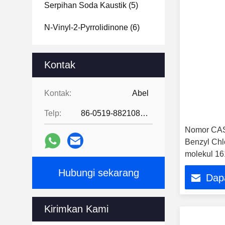
Serpihan Soda Kaustik
(5)
N-Vinyl-2-Pyrrolidinone
(6)
Kontak
Kontak:
Abel
Telp:
86-0519-88210855
Nomor CAS
Benzyl Chl
molekul 16
khusus untu
Hubungi sekarang
Dap
Kirimkan Kami