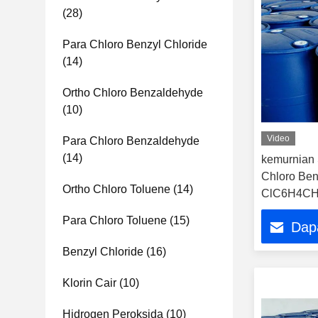
(28)
Para Chloro Benzyl Chloride
(14)
Ortho Chloro Benzaldehyde
(10)
Video
Para Chloro Benzaldehyde
(14)
kemurnian 
Chloro Ben
Ortho Chloro Toluene
(14)
ClC6H4CH2
C7H5Cl2O 
Para Chloro Toluene
(15)
Dap
Benzyl Chloride
(16)
Klorin Cair
(10)
Hidrogen Peroksida
(10)