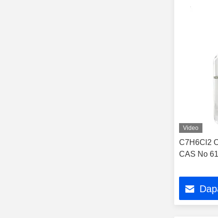
Video
C7H6Cl2 Or
CAS No 61
Dap