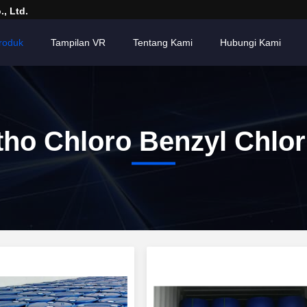
, Ltd.
roduk
Tampilan VR
Tentang Kami
Hubungi Kami
tho Chloro Benzyl Chlor