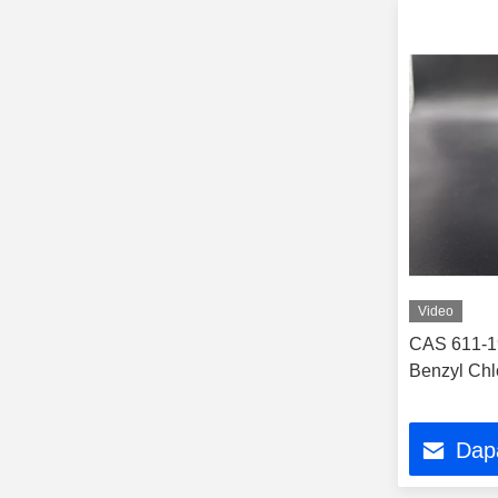
Video
CAS 611-19
Benzyl Chl
Dap