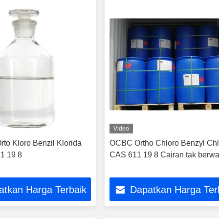
Video
to Kloro Benzil Klorida
OCBC Ortho Chloro Benzyl Chl
1 19 8
CAS 611 19 8 Cairan tak berw
atkan Harga Terbaik
Dapatkan Harga Ter