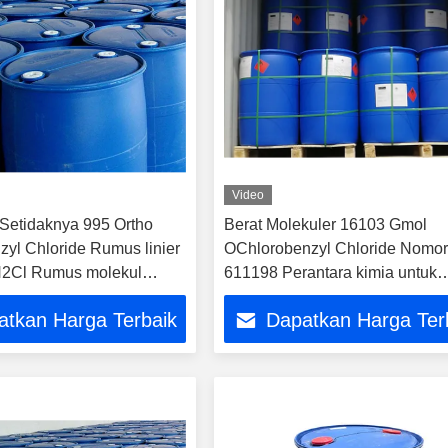
Video
Setidaknya 995 Ortho
Berat Molekuler 16103 Gmol
zyl Chloride Rumus linier
OChlorobenzyl Chloride Nomo
Cl Rumus molekul
611198 Perantara kimia untuk
Bahan baku kimia
aplikasi industri dan laboratori
atkan Harga Terbaik
Dapatkan Harga Ter