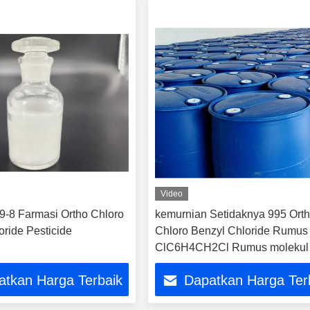
Video
-8 Farmasi Ortho Chloro
kemurnian Setidaknya 995 Ort
oride Pesticide
Chloro Benzyl Chloride Rumus l
ClC6H4CH2Cl Rumus molekul
C7H5Cl2O Bahan baku kimia
atkan Harga Terbaik
Dapatkan Harga Ter