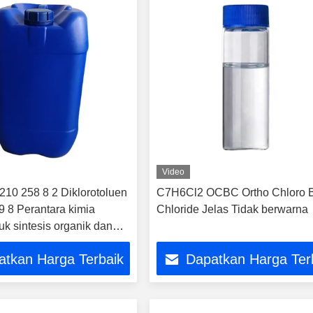
Video
10 258 8 2 Diklorotoluen
C7H6Cl2 OCBC Ortho Chloro 
 8 Perantara kimia
Chloride Jelas Tidak berwarna
tuk sintesis organik dan
um
atkan Harga Terbaik
Dapatkan Harga Ter