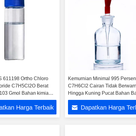
 611198 Ortho Chloro
Kemurnian Minimal 995 Perse
oride C7H5Cl2O Berat
C7H6Cl2 Cairan Tidak Berwar
103 Gmol Bahan kimia
Hingga Kuning Pucat Bahan B
k sintesis organik
Untuk Produksi Kimia Dan Indus
atkan Harga Terbaik
Dapatkan Harga Ter