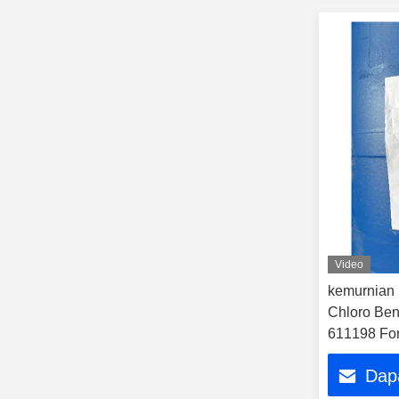
Video
kemurnian 
Chloro Ben
611198 For
ClC6H4CH2
Dap