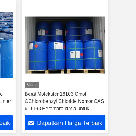
Video
ho
Berat Molekuler 16103 Gmol
inier
OChlorobenzyl Chloride Nomor CAS
611198 Perantara kimia untuk
aplikasi industri dan laboratorium
baik
Dapatkan Harga Terbaik