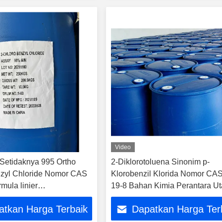
Video
Setidaknya 995 Ortho
2-Diklorotoluena Sinonim p-
zyl Chloride Nomor CAS
Klorobenzil Klorida Nomor CAS
mula linier
19-8 Bahan Kimia Perantara U
Cl Reagen kimia khusus
untuk Produksi Zat Warna dan
atkan Harga Terbaik
Dapatkan Harga Ter
Agrokemikal