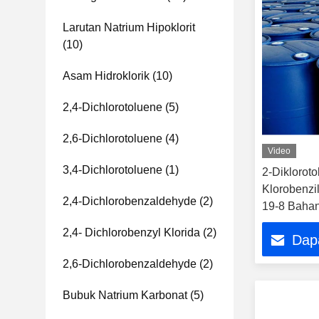
Larutan Natrium Hipoklorit
(10)
Asam Hidroklorik
(10)
2,4-Dichlorotoluene
(5)
2,6-Dichlorotoluene
(4)
Video
3,4-Dichlorotoluene
(1)
2-Diklorot
Klorobenzi
2,4-Dichlorobenzaldehyde
(2)
19-8 Bahan
untuk Prod
2,4- Dichlorobenzyl Klorida
(2)
Dap
Agrokemik
2,6-Dichlorobenzaldehyde
(2)
Bubuk Natrium Karbonat
(5)