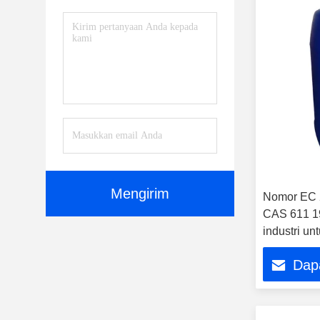
Mengirim
Nomor EC 2
CAS 611 19
industri un
laboratori
Dap