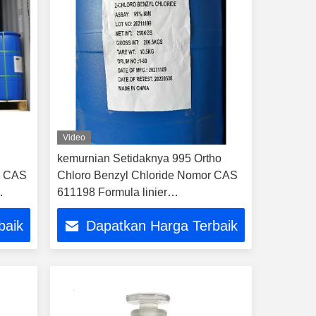
Video
kemurnian Setidaknya 995 Ortho
r CAS
Chloro Benzyl Chloride Nomor CAS
611198 Formula linier
um
ClC6H4CH2Cl Reagen kimia khusus
baik
Dapatkan Harga Terbaik