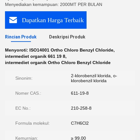
Menyediakan kemampuan: 2000MT PER BULAN
Dapatkan Harga Terbaik
Rincian Produk
Deskripsi Produk
Menyoroti:
ISO14001 Ortho Chloro Benzyl Chloride
,
intermediet organik 661 19 8
,
intermediet organik Ortho Chloro Benzyl Chloride
2-klorobenzil klorida, o-
Sinonim:
klorobenzil klorida
Nomer CAS.:
611-19-8
EC No.:
210-258-8
Formula molekul:
C7H6Cl2
Kemurnian:
≥ 99,00