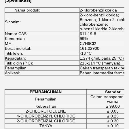
[Spesifikasi]
Nama produk:
2-Klorobenzil klorida
2-kloro-benzil klorida;
Benzena, 1-kloro-2- (chlor
Sinonim:
chlorobenzene;
o-benzil klorida;2-klorobenz
Nomor CAS:
611-19-8
Kemurnian:
99%
MF:
C7H6Cl2
Berat molekul:
161.02900
Titik leleh:
-13 °C
Kepadatan:
1.274 g/mL pada 25 °C (b
Titik didih ((°C):
213-214 °C (menyala)
Penampilan:
Cairan transparan tak ber
Aplikasi:
Bahan intermediat farmasi
PEMBANGUNAN
Standar
Cairan transparan t
Penampilan
warna
Kebersihan
≥ 99.00
2-CHLOROTOLUENE
≤ 0.05
4-CHLOROBENZYL CHLORIDE
≤ 0.25
2-CHLOROBENZAL CHLORIDE
≤ 0.30
TANYA
≤ 0.10