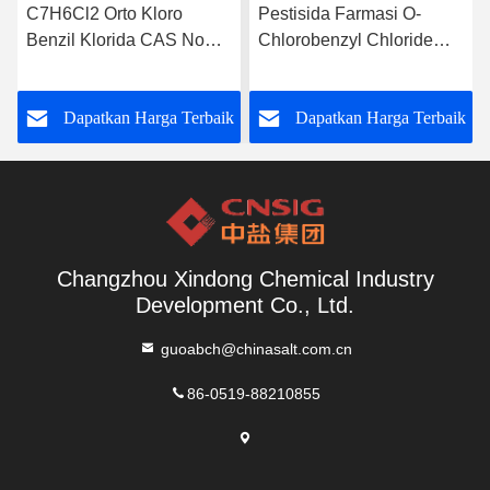
C7H6Cl2 Orto Kloro
Pestisida Farmasi O-
Benzil Klorida CAS No
Chlorobenzyl Chloride
611 19 8
611-19-8
k
Dapatkan Harga Terbaik
Dapatkan Harga Terbaik
Changzhou Xindong Chemical Industry
Development Co., Ltd.
guoabch@chinasalt.com.cn
86-0519-88210855