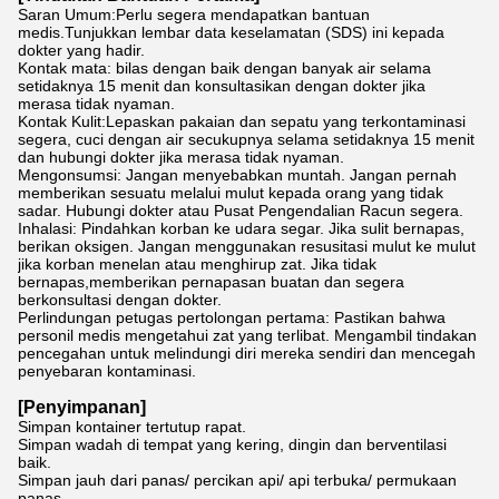
Saran Umum:Perlu segera mendapatkan bantuan
medis.Tunjukkan lembar data keselamatan (SDS) ini kepada
dokter yang hadir.
Kontak mata: bilas dengan baik dengan banyak air selama
setidaknya 15 menit dan konsultasikan dengan dokter jika
merasa tidak nyaman.
Kontak Kulit:Lepaskan pakaian dan sepatu yang terkontaminasi
segera, cuci dengan air secukupnya selama setidaknya 15 menit
dan hubungi dokter jika merasa tidak nyaman.
Mengonsumsi: Jangan menyebabkan muntah. Jangan pernah
memberikan sesuatu melalui mulut kepada orang yang tidak
sadar. Hubungi dokter atau Pusat Pengendalian Racun segera.
Inhalasi: Pindahkan korban ke udara segar. Jika sulit bernapas,
berikan oksigen. Jangan menggunakan resusitasi mulut ke mulut
jika korban menelan atau menghirup zat. Jika tidak
bernapas,memberikan pernapasan buatan dan segera
berkonsultasi dengan dokter.
Perlindungan petugas pertolongan pertama: Pastikan bahwa
personil medis mengetahui zat yang terlibat. Mengambil tindakan
pencegahan untuk melindungi diri mereka sendiri dan mencegah
penyebaran kontaminasi.
[Penyimpanan]
Simpan kontainer tertutup rapat.
Simpan wadah di tempat yang kering, dingin dan berventilasi
baik.
Simpan jauh dari panas/ percikan api/ api terbuka/ permukaan
panas.