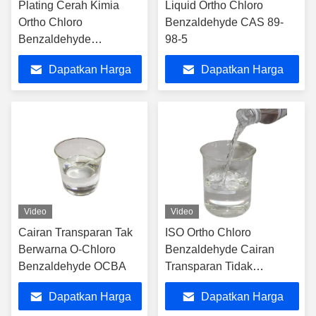
Plating Cerah Kimia
Liquid Ortho Chloro
Ortho Chloro
Benzaldehyde CAS 89-
Benzaldehyde
98-5
ISO45001
Dapatkan Harga
Dapatkan Harga
Terbaik
Terbaik
Video
Video
Cairan Transparan Tak
ISO Ortho Chloro
Berwarna O-Chloro
Benzaldehyde Cairan
Benzaldehyde OCBA
Transparan Tidak
Berwarna
Dapatkan Harga
Dapatkan Harga