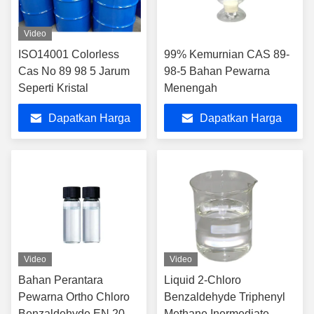
Video
ISO14001 Colorless
99% Kemurnian CAS 89-
Cas No 89 98 5 Jarum
98-5 Bahan Pewarna
Seperti Kristal
Menengah
Dapatkan Harga
Dapatkan Harga
Terbaik
Terbaik
Video
Video
Bahan Perantara
Liquid 2-Chloro
Pewarna Ortho Chloro
Benzaldehyde Triphenyl
Benzaldehyde EN 201-
Methane Inermediate