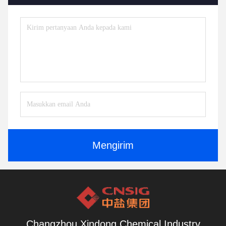
Mengirim
Changzhou Xindong Chemical Industry