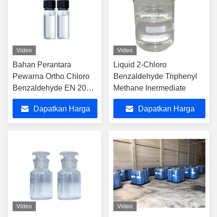
Video
Video
Bahan Perantara
Liquid 2-Chloro
Pewarna Ortho Chloro
Benzaldehyde Triphenyl
Benzaldehyde EN 201-
Methane Inermediate
956-3
Dapatkan Harga
Dapatkan Harga
Terbaik
Terbaik
Video
Video