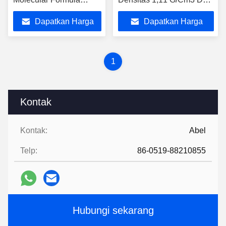
C6H9NO For Chemical
Nomor Cas 88-12-0
Dapatkan Harga
Dapatkan Harga
Terbaik
Terbaik
1
Kontak
Kontak:
Abel
Telp:
86-0519-88210855
Hubungi sekarang