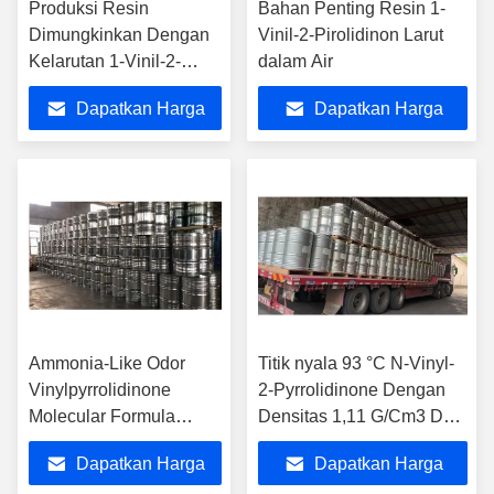
Produksi Resin
Bahan Penting Resin 1-
Dimungkinkan Dengan
Vinil-2-Pirolidinon Larut
Kelarutan 1-Vinil-2-
dalam Air
Pirolidon yang Sangat
Dapatkan Harga
Dapatkan Harga
Baik Dalam Aseton
Terbaik
Terbaik
Ammonia-Like Odor
Titik nyala 93 °C N-Vinyl-
Vinylpyrrolidinone
2-Pyrrolidinone Dengan
Molecular Formula
Densitas 1,11 G/Cm3 Dan
C6H9NO For Chemical
Nomor Cas 88-12-0
Dapatkan Harga
Dapatkan Harga