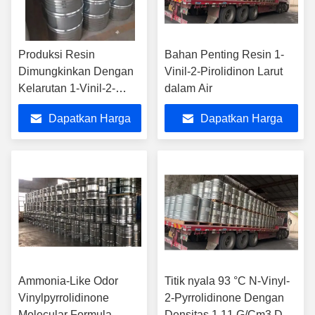
Produksi Resin
Bahan Penting Resin 1-
Dimungkinkan Dengan
Vinil-2-Pirolidinon Larut
Kelarutan 1-Vinil-2-
dalam Air
Pirolidon yang Sangat
Dapatkan Harga
Dapatkan Harga
Baik Dalam Aseton
Terbaik
Terbaik
Ammonia-Like Odor
Titik nyala 93 °C N-Vinyl-
Vinylpyrrolidinone
2-Pyrrolidinone Dengan
Molecular Formula
Densitas 1,11 G/Cm3 Dan