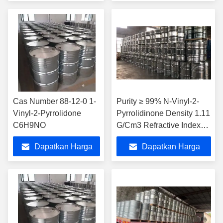
Terbaik
Terbaik
Cas Number 88-12-0 1-
Purity ≥ 99% N-Vinyl-2-
Vinyl-2-Pyrrolidone
Pyrrolidinone Density 1.11
C6H9NO
G/Cm3 Refractive Index
N20/D 1.468
Dapatkan Harga
Dapatkan Harga
Terbaik
Terbaik