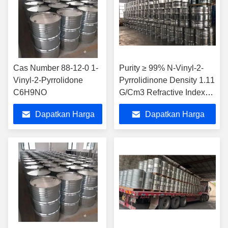
Cas Number 88-12-0 1-
Purity ≥ 99% N-Vinyl-2-
Vinyl-2-Pyrrolidone
Pyrrolidinone Density 1.11
C6H9NO
G/Cm3 Refractive Index
N20/D 1.468
Dapatkan Harga
Dapatkan Harga
Terbaik
Terbaik