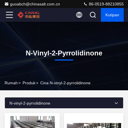
guoabch@chinasalt.com.cn
86-0519-88210855
Kutipan
N-Vinyl-2-Pyrrolidinone
Rumah
>
Produk
>
Cina N-vinyl-2-pyrrolidinone
N-vinyl-2-pyrrolidinone