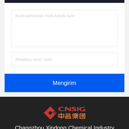
Mengirim
Changzhou Xindong Chemical Industry