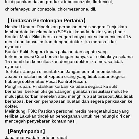
Ini digunakan dalam produksi tebuconazole, florfenicol, 
chlorfenapyr, uniconazole, chlormezanone, dll.
【
Tindakan Pertolongan Pertama
】
Nasihat Umum: Diperlukan perhatian medis segera.Tunjukkan
lembar data keselamatan (SDS) ini kepada dokter yang hadir.
Kontak Mata: Bilas bersih dengan banyak air selama minimal 15
menit dan konsultasikan dengan dokter jika merasa tidak
nyaman.
Kontak Kulit: Segera lepas pakaian dan sepatu yang
terkontaminasi.Cuci bersih dengan banyak air setidaknya selama
15 menit dan konsultasikan dengan dokter jika merasa tidak
nyaman.
Tertelan: Jangan dimuntahkan.Jangan pernah memberikan
apapun melalui mulut kepada orang yang tidak sadar.Segera
hubungi dokter atau Pusat Kontrol Racun.
Penghirupan: Pindahkan korban ke udara segar.Jika sulit
bernafas, berikan oksigen.Jangan gunakan resusitasi mulut ke
mulut jika korban menelan atau menghirup zat tersebut.Jika tidak
bernapas, berikan pernapasan buatan dan segera periksakan ke
dokter.
Melindungi P3K: Pastikan personel medis mengetahui zat yang
terlibat.Lakukan tindakan pencegahan untuk melindungi diri dan
mencegah penyebaran kontaminasi.
【Penyimpanan】
Jaga agar wadah tertutup rapat.