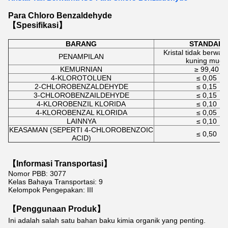
Para Chloro Benzaldehyde
【Spesifikasi】
BARANG
STANDAR
Kristal tidak berwar
PENAMPILAN
kuning muda
KEMURNIAN
≥ 99,40
4-KLOROTOLUEN
≤ 0,05
2-CHLOROBENZALDEHYDE
≤ 0,15
3-CHLOROBENZAILDEHYDE
≤ 0,15
4-KLOROBENZIL KLORIDA
≤ 0,10
4-KLOROBENZAL KLORIDA
≤ 0,05
LAINNYA
≤ 0,10
KEASAMAN (SEPERTI 4-CHLOROBENZOIC
≤ 0,50
ACID)
【
Informasi Transportasi
】
Nomor PBB: 3077
Kelas Bahaya Transportasi: 9
Kelompok Pengepakan: III
【Penggunaan Produk】
Ini adalah salah satu bahan baku kimia organik yang penting.