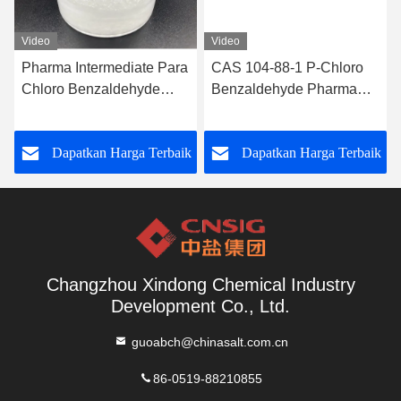
Video
Video
Pharma Intermediate Para
CAS 104-88-1 P-Chloro
Chloro Benzaldehyde
Benzaldehyde Pharma
Untuk Pembuatan Obat
Intermediate
k
Dapatkan Harga Terbaik
Dapatkan Harga Terbaik
Changzhou Xindong Chemical Industry
Development Co., Ltd.
guoabch@chinasalt.com.cn
86-0519-88210855