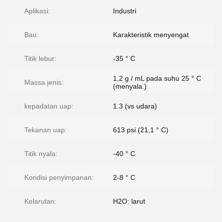
Aplikasi:
Industri
Bau:
Karakteristik menyengat
Titik lebur:
-35 ° C
1,2 g / mL pada suhu 25 ° C
Massa jenis:
(menyala.)
kepadatan uap:
1.3 (vs udara)
Tekanan uap:
613 psi (21,1 ° C)
Titik nyala:
-40 ° C
Kondisi penyimpanan:
2-8 ° C
Kelarutan:
H2O: larut