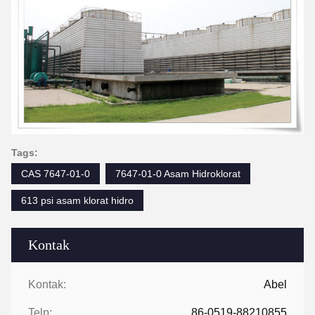
Tags:
CAS 7647-01-0
7647-01-0 Asam Hidroklorat
613 psi asam klorat hidro
Kontak
Kontak:
Abel
Telp:
86-0519-88210855