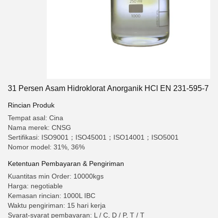
31 Persen Asam Hidroklorat Anorganik HCl EN 231-595-7
Rincian Produk
Tempat asal: Cina
Nama merek: CNSG
Sertifikasi: ISO9001；ISO45001；ISO14001；ISO5001
Nomor model: 31%, 36%
Ketentuan Pembayaran & Pengiriman
Kuantitas min Order: 10000kgs
Harga: negotiable
Kemasan rincian: 1000L IBC
Waktu pengiriman: 15 hari kerja
Syarat-syarat pembayaran: L / C, D / P, T / T