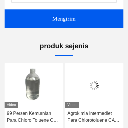
Mengirim
produk sejenis
Video
Video
99 Persen Kemurnian
Agrokimia Intermediet
Para Chloro Toluene CAS
Para Chlorotoluene CAS
106-43-4
106-43-4