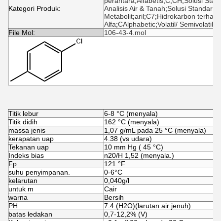
perantara
;
Alfabetis
;
C
;
CH
;
Solusi Stan
Kategori Produk:
Analisis Air & Tanah
;
Solusi Standar (
Metabolit
;
aril
;
C7
;
Hidrokarbon terhalo
Alfa
;
CAlphabetic
;
Volatil/ Semivolatil
File Mol:
106-43-4.mol
Titik lebur
6-8 °C (menyala)
Titik didih
162 °C (menyala)
massa jenis
1,07 g/mL pada 25 °C (menyala)
kerapatan uap
4.38 (vs udara)
Tekanan uap
10 mm Hg ( 45 °C)
Indeks bias
n
20/H
1,52 (menyala.)
Fp
121 °F
suhu penyimpanan.
0-6°C
kelarutan
0,040g/l
untuk m
Cair
warna
Bersih
PH
7.4 (H2O)(larutan air jenuh)
batas ledakan
0,7-12,2% (V)