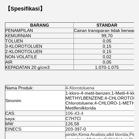
【Spesifikasi】
BARANG
STANDAR
PENAMPILAN
Cairan transparan tidak berwarn
KEMURNIAN
99,70
TOLUEN
0,05
3-KLOROTOLUEN
0,15
2-KLOROTOLUEN
0,15
NON-VOLATILE
0,02
AIR
0,05
KEPADATAN 20 g/cm3
1.070-1.075
Nama Produk:
4-Klorotoluena
1-kloro-4-metil-benzen;1-Metil-4-k
METHYLBENZENE;4-CHLOROTOLUENE
Sinonim:
Chlorotoluene;4-CHLORO-1-METHYLB
Metilfenilklorida
CAS:
106-43-4
saya:
C7H7Cl
MW:
126,58
EINECS:
203-397-0
piridin
;
Kimia Analisis
;
alkil klorida
;
Pest