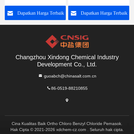
k
Dapatkan Harga Terbaik
Dapatkan Harga Terbaik
Changzhou Xindong Chemical Industry
Development Co., Ltd.
guoabch@chinasalt.com.cn
86-0519-88210855
Cina Kualitas Baik Ortho Chloro Benzyl Chloride Pemasok.
Hak Cipta © 2021-2026 xdchem-cz.com . Seluruh hak cipta.