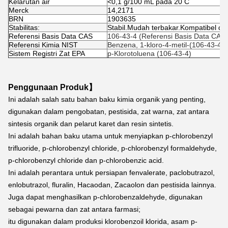
Kelarutan air
<0,1 g/100 mL pada 20 C
Merck
14,2171
BRN
1903635
Stabilitas:
Stabil.Mudah terbakar.Kompatibel de
Referensi Basis Data CAS
106-43-4 (Referensi Basis Data CAS)
Referensi Kimia NIST
Benzena, 1-kloro-4-metil-(106-43-4)
Sistem Registri Zat EPA
p-Klorotoluena (106-43-4)
Penggunaan Produk】
Ini adalah salah satu bahan baku kimia organik yang penting, 
digunakan dalam pengobatan, pestisida, zat warna, zat antara 
sintesis organik dan pelarut karet dan resin sintetis.
Ini adalah bahan baku utama untuk menyiapkan p-chlorobenzyl 
trifluoride, p-chlorobenzyl chloride, p-chlorobenzyl formaldehyde, 
p-chlorobenzyl chloride dan p-chlorobenzic acid.
Ini adalah perantara untuk persiapan fenvalerate, paclobutrazol, 
enlobutrazol, fluralin, Hacaodan, Zacaolon dan pestisida lainnya. 
Juga dapat menghasilkan p-chlorobenzaldehyde, digunakan 
sebagai pewarna dan zat antara farmasi;
itu digunakan dalam produksi klorobenzoil klorida, asam p-