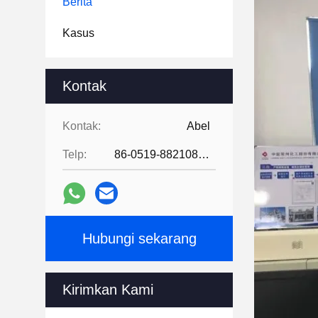
Berita
Kasus
Kontak
Kontak:
Abel
Telp:
86-0519-88210855
Hubungi sekarang
Kirimkan Kami