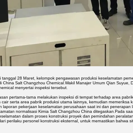
i tanggal 28 Maret, kelompok pengawasan produksi keselamatan peme
di China Salt Changzhou Chemical.Wakil Manajer Umum Qian Suyue, D
mical menyertai inspeksi tersebut.
an pertama-tama melakukan inspeksi di tempat terhadap area pabrik
in cair serta area pabrik produksi utama lainnya, kemudian memeriksa k
 laporan pekerjaan keselamatan perusahaan saat ini dan penerapan 
lamatan normalisasi Kimia Salt Changzhou China ditegaskan.Pada sa
selamatan dalam proses konstruksi proyek dan pemindahan peralata
ari perilaku personel konstruksi eksternal, untuk memastikan bahwa s