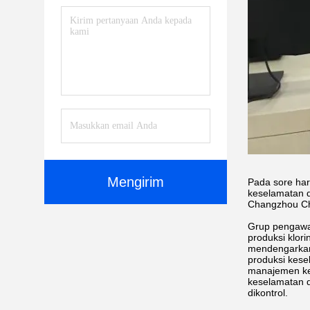
Mengirim
Pada sore har
keselamatan 
Changzhou Che
Grup pengawas
produksi klor
mendengarkan
produksi kese
manajemen ke
keselamatan d
dikontrol.