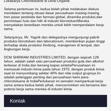
Lokakarya Chlorotoluene di Divisi Organik.
Selama pertemuan ini, kedua belah pihak melakukan diskusi
mendalam tentang situasi dasar perusahaan masing-masing,
tren pasar pestisida dan farmasi global, dinamika produksi,dan
permintaan hulu dan hilir di industri klorotoluenMereka
menyatakan kesediaan mereka untuk lebih memperdalam kerja
sama.
Selanjutnya, Mr. Yagnik dan delegasinya mengunjungi pabrik
produksi klorotoluen dan laboratorium, memberikan pujian tinggi
terhadap skala produksi Xindong, manajemen di tempat, dan
lingkungan kerja.
DCM SHRIRAM INDUSTRIES LIMITED, dengan sejarah 128
tahun, adalah salah satu perusahaan produksi gula dan alkohol
terbesar di India.dan benang kapas sintetisPerusahaan ini
memasuki industri kimia pada tahun 1970, dengan produk kimia
saat ini menyumbang sekitar 40% dari nilai output grupnya.Ini
adalah pelanggan penting dari perusahaan kami para-
chlorotoluene di IndiaPertukaran ini semakin memperkuat kerja
sama antara kedua belah pihak, mencerminkan visi bersama dan
potensi kerja sama mereka di industri kimia.
Kontak